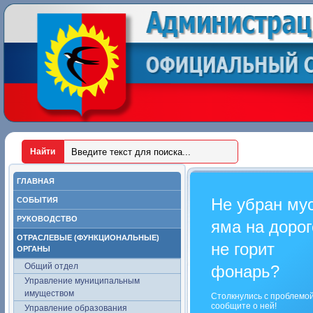
ГЛАВНАЯ
Не убран му
СОБЫТИЯ
РУКОВОДСТВО
яма на дорог
ОТРАСЛЕВЫЕ (ФУНКЦИОНАЛЬНЫЕ)
не горит
ОРГАНЫ
Общий отдел
фонарь?
Управление муниципальным
имуществом
Столкнулись с проблемо
сообщите о ней!
Управление образования