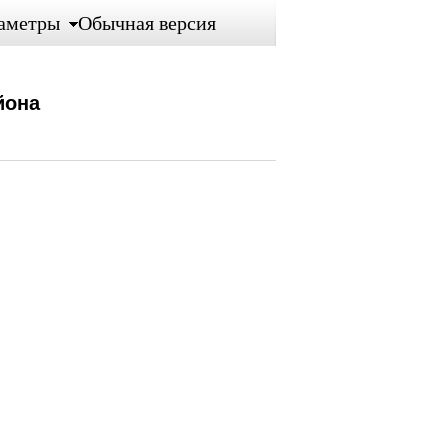
аметры
Обычная версия
йона