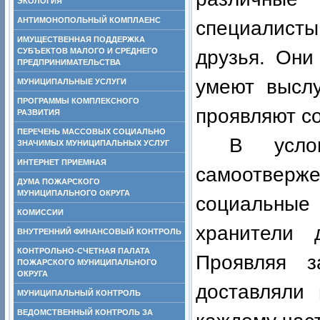
ЭКОЛОГИЯ
АНТИМОНОПОЛЬНЫЙ КОМПЛАЕНС
специалисты
ИМУЩЕСТВЕННАЯ ПОДДЕРЖКА
СУБЪЕКТОВ МАЛОГО И СРЕДНЕГО
друзья. Они
ПРЕДПРИНИМАТЕЛЬСТВА
умеют выслу
МУНИЦИПАЛЬНЫЕ УСЛУГИ
ПРОГРАММЫ КОМПЛЕКСНОГО
проявляют со
РАЗВИТИЯ
ПЕРЕЧЕНЬ МАССОВЫХ СОЦИАЛЬНО
В услов
ЗНАЧИМЫХ МУНИЦИПАЛЬНЫХ УСЛУГ
ИНТЕРНЕТ ПРИЕМНАЯ
самоотверж
ДУМА ПОЖАРСКОГО
МУНИЦИПАЛЬНОГО ОКРУГА
социальные 
КОМИССИИ
хранители 
ВНУТРЕННИЙ ФИНАНСОВЫЙ КОНТРОЛЬ
КОНТРОЛЬНО-СЧЕТНАЯ ПАЛАТА
Проявляя з
ПОЖАРСКОГО МУНИЦИПАЛЬНОГО
ОКРУГА
доставляли 
МУНИЦИПАЛЬНЫЙ КОНТРОЛЬ
ВЕДОМСТВЕННЫЙ КОНТРОЛЬ ЗА