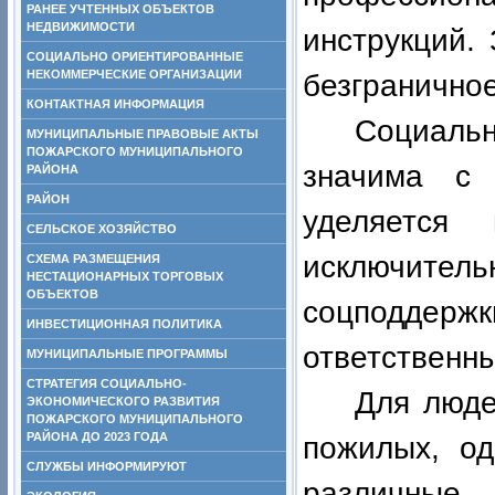
РАНЕЕ УЧТЕННЫХ ОБЪЕКТОВ
НЕДВИЖИМОСТИ
инструкций.
СОЦИАЛЬНО ОРИЕНТИРОВАННЫЕ
НЕКОММЕРЧЕСКИЕ ОРГАНИЗАЦИИ
безграничное
КОНТАКТНАЯ ИНФОРМАЦИЯ
Социаль
МУНИЦИПАЛЬНЫЕ ПРАВОВЫЕ АКТЫ
ПОЖАРСКОГО МУНИЦИПАЛЬНОГО
значима с
РАЙОНА
РАЙОН
уделяется
СЕЛЬСКОЕ ХОЗЯЙСТВО
исключите
СХЕМА РАЗМЕЩЕНИЯ
НЕСТАЦИОНАРНЫХ ТОРГОВЫХ
ОБЪЕКТОВ
соцподде
ИНВЕСТИЦИОННАЯ ПОЛИТИКА
ответственны
МУНИЦИПАЛЬНЫЕ ПРОГРАММЫ
СТРАТЕГИЯ СОЦИАЛЬНО-
Для люде
ЭКОНОМИЧЕСКОГО РАЗВИТИЯ
ПОЖАРСКОГО МУНИЦИПАЛЬНОГО
РАЙОНА ДО 2023 ГОДА
пожилых, од
СЛУЖБЫ ИНФОРМИРУЮТ
различные