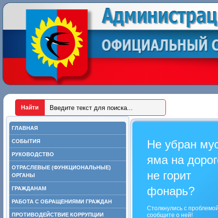
ГЛАВНАЯ
Не убран му
СОБЫТИЯ
РУКОВОДСТВО
яма на дорог
ОТРАСЛЕВЫЕ (ФУНКЦИОНАЛЬНЫЕ)
не горит
ОРГАНЫ
фонарь?
ГРАЖДАНАМ
РАБОТА С ОБРАЩЕНИЯМИ ГРАЖДАН
Столкнулись с проблемо
ПРОТИВОДЕЙСТВИЕ КОРРУПЦИИ
сообщите о ней!