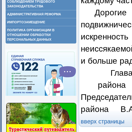
каждому част
СОБЛЮДЕНИЕМ ТРУДОВОГО
ЗАКОНОДАТЕЛЬСТВА
Дороги
АДМИНИСТРАТИВНАЯ РЕФОРМА
подвижнич
ИМПОРТОЗАМЕЩЕНИЕ
ПОЛИТИКА ОРГАНИЗАЦИИ В
искренно
ОТНОШЕНИИ ОБРАБОТКИ
ПЕРСОНАЛЬНЫХ ДАННЫХ
неиссякаемой
и больше ра
Глав
рай
Председател
района В.А
вверх страницы