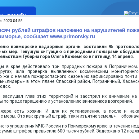
ть жалобу
Жалобы
я 2023 04:55
ысяч рублей штрафов наложено на нарушителей пож
риморье, сообщает www.primorsky.ru
делю приморские надзорные органы составили 95 протоколо
ых мер. Текущую ситуацию с природными пожарами обсудил
ельством Губернатора Олега Кожемяко в пятницу, 14 апреля.
цы в крае действовало три природных пожара в Пограничном,
кругах, шла проверка выявленных космическим мониторинго
о же с начала пожароопасного сезона их зафиксировано почти
-«лидеры» в этом плане Спасский район, Пограничный, Хасанс
одск.
 заслушал глав этих территорий и заострил их внимание на
ы по предотвращению и установлению виновников возгораний.
жара есть хозяин. И для их установления, а после и нак
е меры. Это как крупный штраф, так и изъятие земель», – обознач
ного управления МЧС России по Приморскому краю, в течение не
 сумма штрафов превысила 600 тысяч рублей. Задержано 12 подж