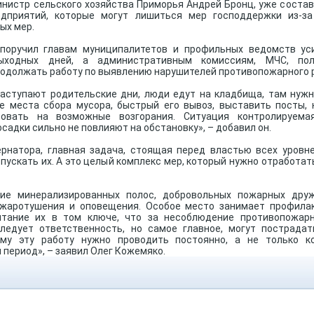
нистр сельского хозяйства Приморья Андрей Бронц, уже состав
дприятий, которые могут лишиться мер господдержки из-з
ых мер.
 поручил главам муниципалитетов и профильных ведомств ус
ыходных дней, а административным комиссиям, МЧС, пол
родолжать работу по выявлению нарушителей противопожарного 
наступают родительские дни, люди едут на кладбища, там нужн
е места сбора мусора, быстрый его вывоз, выставить посты, 
ровать на возможные возгорания. Ситуация контролируемая
адки сильно не повлияют на обстановку», – добавил он.
ернатора, главная задача, стоящая перед властью всех уровне
опускать их. А это целый комплекс мер, который нужно отработат
ие минерализированных полос, добровольных пожарных дру
жаротушения и оповещения. Особое место занимает профилак
тание их в том ключе, что за несоблюдение противопожар
ледует ответственность, но самое главное, могут пострадат
ому эту работу нужно проводить постоянно, а не только к
период», – заявил Олег Кожемяко.