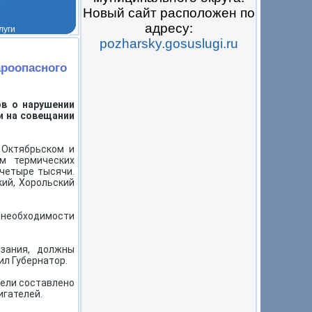
Новый сайт расположен по
адресу:
pozharsky.gosuslugi.ru
 на всё
ароопасного
в о нарушении
и на совещании
 Октябрьском и
м термических
 четыре тысячи.
кий, Хорольский
 необходимости
азания, должны
ил Губернатор.
дели составлено
игателей.