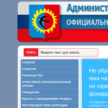
ГЛАВНАЯ
Не убр
СОБЫТИЯ
РУКОВОДСТВО
яма на
ОТРАСЛЕВЫЕ (ФУНКЦИОНАЛЬНЫЕ)
не гор
ОРГАНЫ
фонар
ГРАЖДАНАМ
РАБОТА С ОБРАЩЕНИЯМИ ГРАЖДАН
Столкнулись 
ПРОТИВОДЕЙСТВИЕ КОРРУПЦИИ
сообщите о н