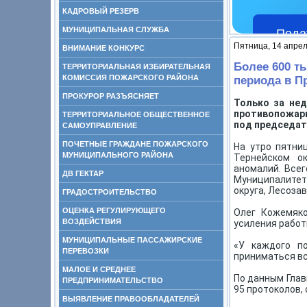
КАДРОВЫЙ РЕЗЕРВ
МУНИЦИПАЛЬНАЯ СЛУЖБА
Пода
Пятница, 14 апрел
ВНИМАНИЕ КОНКУРС
Более 600 т
ТЕРРИТОРИАЛЬНАЯ ИЗБИРАТЕЛЬНАЯ
КОМИССИЯ ПОЖАРСКОГО РАЙОНА
периода в П
ПРОКУРОР РАЗЪЯСНЯЕТ
Только за не
противопожарн
ТЕРРИТОРИАЛЬНОЕ ОБЩЕСТВЕННОЕ
под председат
САМОУПРАВЛЕНИЕ
ПОЧЕТНЫЕ ГРАЖДАНЕ ПОЖАРСКОГО
На утро пятни
МУНИЦИПАЛЬНОГО РАЙОНА
Тернейском о
аномалий. Всег
ДВ ГЕКТАР
Муниципалитеты
округа, Лесозав
ГРАДОСТРОИТЕЛЬСТВО
ОЦЕНКА РЕГУЛИРУЮЩЕГО
Олег Кожемяко
ВОЗДЕЙСТВИЯ
усиления работ
МУНИЦИПАЛЬНЫЕ ПАССАЖИРСКИЕ
«У каждого по
ПЕРЕВОЗКИ
приниматься вс
МАЛОЕ И СРЕДНЕЕ
По данным Глав
ПРЕДПРИНИМАТЕЛЬСТВО
95 протоколов,
ВЫЯВЛЕНИЕ ПРАВООБЛАДАТЕЛЕЙ