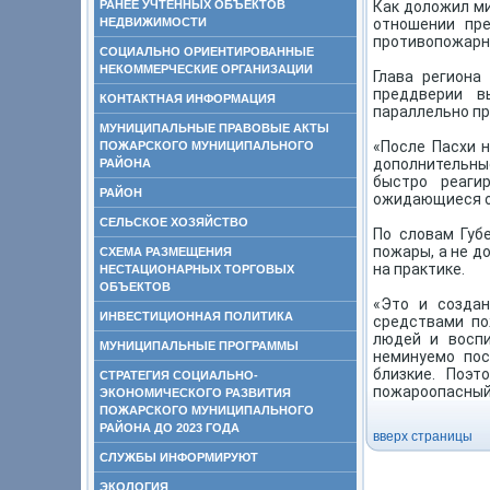
РАНЕЕ УЧТЕННЫХ ОБЪЕКТОВ
Как доложил ми
НЕДВИЖИМОСТИ
отношении пре
противопожарн
СОЦИАЛЬНО ОРИЕНТИРОВАННЫЕ
НЕКОММЕРЧЕСКИЕ ОРГАНИЗАЦИИ
Глава региона
преддверии в
КОНТАКТНАЯ ИНФОРМАЦИЯ
параллельно п
МУНИЦИПАЛЬНЫЕ ПРАВОВЫЕ АКТЫ
«После Пасхи 
ПОЖАРСКОГО МУНИЦИПАЛЬНОГО
дополнительны
РАЙОНА
быстро реаги
РАЙОН
ожидающиеся ос
СЕЛЬСКОЕ ХОЗЯЙСТВО
По словам Губ
пожары, а не д
СХЕМА РАЗМЕЩЕНИЯ
на практике.
НЕСТАЦИОНАРНЫХ ТОРГОВЫХ
ОБЪЕКТОВ
«Это и создан
ИНВЕСТИЦИОННАЯ ПОЛИТИКА
средствами по
людей и воспи
МУНИЦИПАЛЬНЫЕ ПРОГРАММЫ
неминуемо пос
близкие. Поэт
СТРАТЕГИЯ СОЦИАЛЬНО-
пожароопасный 
ЭКОНОМИЧЕСКОГО РАЗВИТИЯ
ПОЖАРСКОГО МУНИЦИПАЛЬНОГО
РАЙОНА ДО 2023 ГОДА
вверх страницы
СЛУЖБЫ ИНФОРМИРУЮТ
ЭКОЛОГИЯ