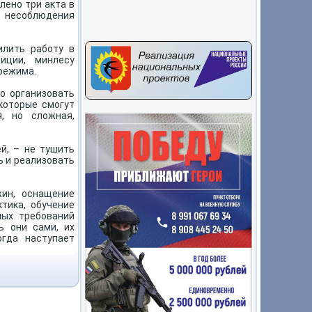
лено три акта в
а несоблюдения
илить работу в
иции, минлесу
режима.
о организовать
которые смогут
, но сложная,
й, – не тушить
ь и реализовать
жин, оснащение
тика, обучение
ных требований
ь они сами, их
огда наступает