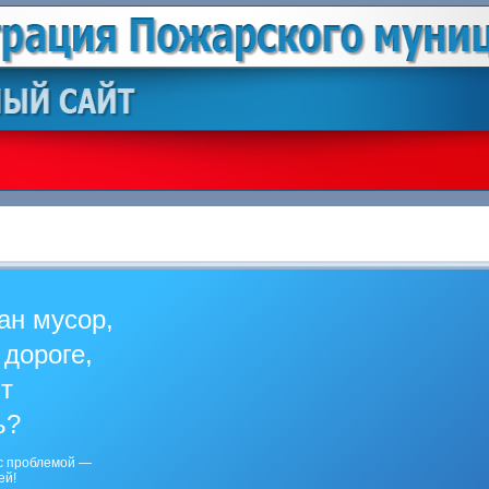
ан мусор,
 дороге,
ит
ь?
с проблемой —
ей!