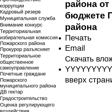
района от
коррупции
Кадровый резерв
бюджете 
Муниципальная служба
Внимание конкурс
района
Территориальная
Печать
избирательная комиссия
Пожарского района
Email
Прокурор разъясняет
Территориальное
Скачать вло
общественное
YYYYYYYYY
самоуправление
Почетные граждане
вверх стран
Пожарского
муниципального района
ДВ гектар
Градостроительство
Оценка регулирующего
воздействия