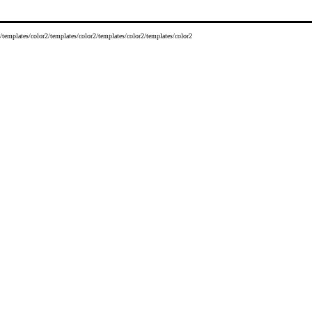
/templates/color2/templates/color2/templates/color2/templates/color2