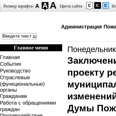
Размер шрифта:
Цвета сайта
И
Администрация Пожа
Главное меню
Понедельник
Главная
Заключение
События
проекту р
Руководство
Отраслевые
муниципал
(функциональные)
органы
изменений
Гражданам
Работа с обращениями
Думы Пож
граждан
Противодействие