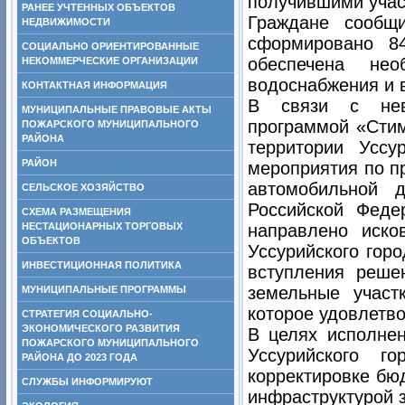
получившими учас
РАНЕЕ УЧТЕННЫХ ОБЪЕКТОВ
Граждане сообщ
НЕДВИЖИМОСТИ
сформировано 8
СОЦИАЛЬНО ОРИЕНТИРОВАННЫЕ
обеспечена нео
НЕКОММЕРЧЕСКИЕ ОРГАНИЗАЦИИ
водоснабжения и 
КОНТАКТНАЯ ИНФОРМАЦИЯ
В связи с невы
МУНИЦИПАЛЬНЫЕ ПРАВОВЫЕ АКТЫ
программой «Стим
ПОЖАРСКОГО МУНИЦИПАЛЬНОГО
РАЙОНА
территории Уссу
РАЙОН
мероприятия по п
автомобильной 
СЕЛЬСКОЕ ХОЗЯЙСТВО
Российской Феде
СХЕМА РАЗМЕЩЕНИЯ
НЕСТАЦИОНАРНЫХ ТОРГОВЫХ
направлено иско
ОБЪЕКТОВ
Уссурийского горо
ИНВЕСТИЦИОННАЯ ПОЛИТИКА
вступления реше
земельные участ
МУНИЦИПАЛЬНЫЕ ПРОГРАММЫ
которое удовлетво
СТРАТЕГИЯ СОЦИАЛЬНО-
ЭКОНОМИЧЕСКОГО РАЗВИТИЯ
В целях исполне
ПОЖАРСКОГО МУНИЦИПАЛЬНОГО
Уссурийского г
РАЙОНА ДО 2023 ГОДА
корректировке бю
СЛУЖБЫ ИНФОРМИРУЮТ
инфраструктурой з