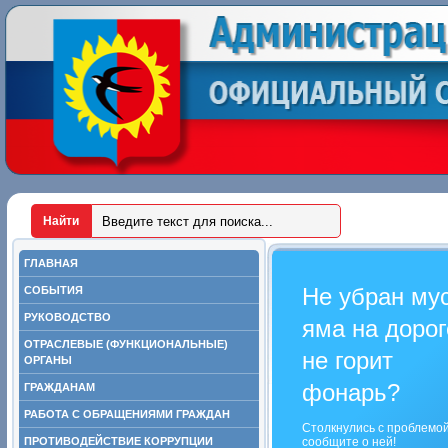
ГЛАВНАЯ
Не убран му
СОБЫТИЯ
РУКОВОДСТВО
яма на дорог
ОТРАСЛЕВЫЕ (ФУНКЦИОНАЛЬНЫЕ)
не горит
ОРГАНЫ
фонарь?
ГРАЖДАНАМ
РАБОТА С ОБРАЩЕНИЯМИ ГРАЖДАН
Столкнулись с проблемо
ПРОТИВОДЕЙСТВИЕ КОРРУПЦИИ
сообщите о ней!