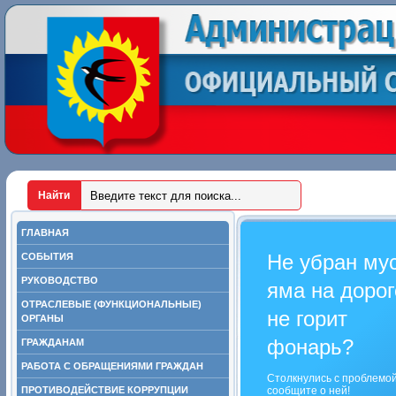
ГЛАВНАЯ
Не убран му
СОБЫТИЯ
РУКОВОДСТВО
яма на дорог
ОТРАСЛЕВЫЕ (ФУНКЦИОНАЛЬНЫЕ)
не горит
ОРГАНЫ
фонарь?
ГРАЖДАНАМ
РАБОТА С ОБРАЩЕНИЯМИ ГРАЖДАН
Столкнулись с проблемо
ПРОТИВОДЕЙСТВИЕ КОРРУПЦИИ
сообщите о ней!