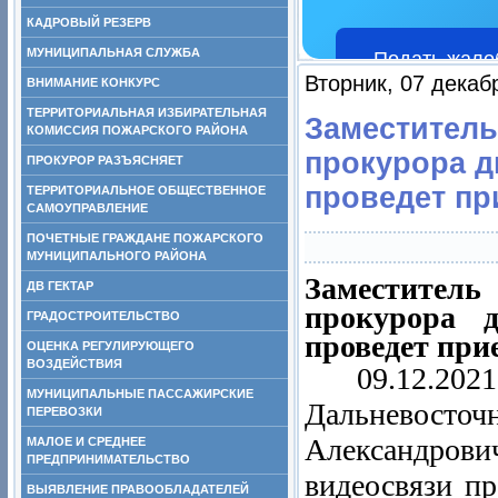
КАДРОВЫЙ РЕЗЕРВ
МУНИЦИПАЛЬНАЯ СЛУЖБА
Подать жало
Вторник, 07 декаб
ВНИМАНИЕ КОНКУРС
ТЕРРИТОРИАЛЬНАЯ ИЗБИРАТЕЛЬНАЯ
Заместитель
КОМИССИЯ ПОЖАРСКОГО РАЙОНА
прокурора д
ПРОКУРОР РАЗЪЯСНЯЕТ
проведет пр
ТЕРРИТОРИАЛЬНОЕ ОБЩЕСТВЕННОЕ
САМОУПРАВЛЕНИЕ
ПОЧЕТНЫЕ ГРАЖДАНЕ ПОЖАРСКОГО
МУНИЦИПАЛЬНОГО РАЙОНА
Заместитель
ДВ ГЕКТАР
прокурора д
ГРАДОСТРОИТЕЛЬСТВО
проведет при
ОЦЕНКА РЕГУЛИРУЮЩЕГО
ВОЗДЕЙСТВИЯ
09.12.2021
МУНИЦИПАЛЬНЫЕ ПАССАЖИРСКИЕ
Дальневосточ
ПЕРЕВОЗКИ
Александров
МАЛОЕ И СРЕДНЕЕ
ПРЕДПРИНИМАТЕЛЬСТВО
видеосвязи п
ВЫЯВЛЕНИЕ ПРАВООБЛАДАТЕЛЕЙ