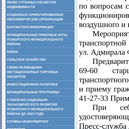
РАНЕЕ УЧТЕННЫХ ОБЪЕКТОВ
по вопросам с
НЕДВИЖИМОСТИ
функциониро
СОЦИАЛЬНО ОРИЕНТИРОВАННЫЕ
НЕКОММЕРЧЕСКИЕ ОРГАНИЗАЦИИ
воздушного и 
КОНТАКТНАЯ ИНФОРМАЦИЯ
Мероприят
МУНИЦИПАЛЬНЫЕ ПРАВОВЫЕ АКТЫ
ПОЖАРСКОГО МУНИЦИПАЛЬНОГО
транспортной 
РАЙОНА
ул. Адмирала Ф
РАЙОН
Предварит
СЕЛЬСКОЕ ХОЗЯЙСТВО
СХЕМА РАЗМЕЩЕНИЯ
69-60 стар
НЕСТАЦИОНАРНЫХ ТОРГОВЫХ
ОБЪЕКТОВ
транспортног
ИНВЕСТИЦИОННАЯ ПОЛИТИКА
и приему граж
МУНИЦИПАЛЬНЫЕ ПРОГРАММЫ
41-27-33 Прим
СТРАТЕГИЯ СОЦИАЛЬНО-
ЭКОНОМИЧЕСКОГО РАЗВИТИЯ
При себ
ПОЖАРСКОГО МУНИЦИПАЛЬНОГО
РАЙОНА ДО 2023 ГОДА
удостоверяющи
СЛУЖБЫ ИНФОРМИРУЮТ
Пресс-служб