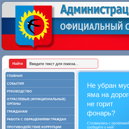
ГЛАВНАЯ
Не убран му
СОБЫТИЯ
РУКОВОДСТВО
яма на дорог
ОТРАСЛЕВЫЕ (ФУНКЦИОНАЛЬНЫЕ)
не горит
ОРГАНЫ
фонарь?
ГРАЖДАНАМ
РАБОТА С ОБРАЩЕНИЯМИ ГРАЖДАН
Столкнулись с проблемо
ПРОТИВОДЕЙСТВИЕ КОРРУПЦИИ
сообщите о ней!