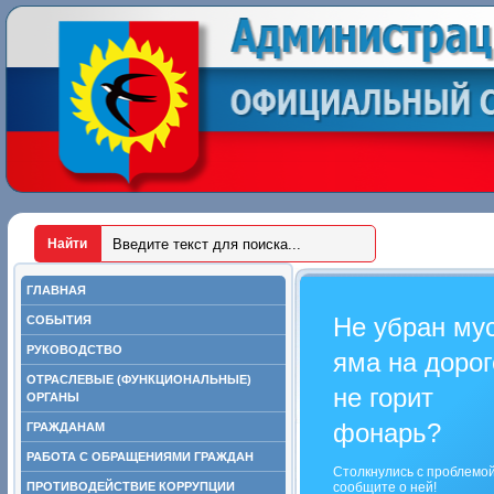
ГЛАВНАЯ
Не убран му
СОБЫТИЯ
РУКОВОДСТВО
яма на дорог
ОТРАСЛЕВЫЕ (ФУНКЦИОНАЛЬНЫЕ)
не горит
ОРГАНЫ
фонарь?
ГРАЖДАНАМ
РАБОТА С ОБРАЩЕНИЯМИ ГРАЖДАН
Столкнулись с проблемо
ПРОТИВОДЕЙСТВИЕ КОРРУПЦИИ
сообщите о ней!