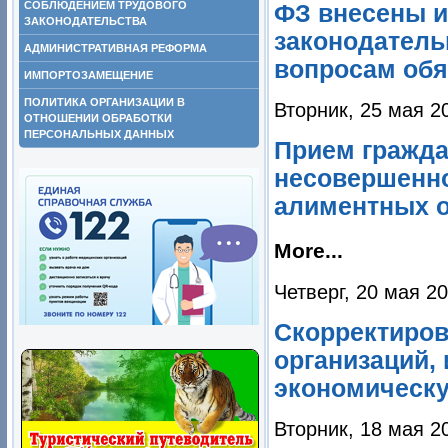
СОБЛЮДЕНИЕМ ТРУДОВОГО
ФЗ внесены и
ЗАКОНОДАТЕЛЬСТВА
законодатель
АДМИНИСТРАТИВНАЯ РЕФОРМА
вопросам обя
ИМПОРТОЗАМЕЩЕНИЕ
ПОЛИТИКА ОРГАНИЗАЦИИ В
Вторник, 25 мая 2
ОТНОШЕНИИ ОБРАБОТКИ
ПЕРСОНАЛЬНЫХ ДАННЫХ
Прием гражда
несовершенно
алиментных о
More...
Четверг, 20 мая 2
Скорректиров
организаций,
экономическу
Вторник, 18 мая 2