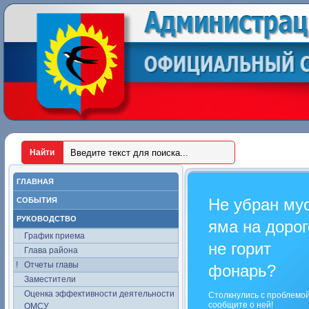
ГЛАВНАЯ
Не убран му
СОБЫТИЯ
РУКОВОДСТВО
яма на дорог
График приема
не горит
Глава района
Отчеты главы
фонарь?
Заместители
Оценка эффективности деятельности
Столкнулись с проблемо
сообщите о ней!
ОМСУ