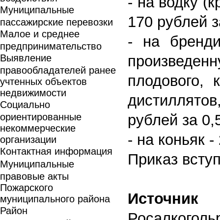
- на водку (
Муниципальные
170 рублей з
пассажирские перевозки
Малое и среднее
- на бренд
предпринимательство
Выявление
произведе
правообладателей ранее
плодового, 
учтенных объектов
недвижимости
дистиллято
Социально
ориентированные
рублей за 0,
некоммерческие
- на коньяк -
организации
Контактная информация
Приказ вступ
Муниципальные
правовые акты
Пожарского
Источни
муниципального района
Район
Росалкоголь