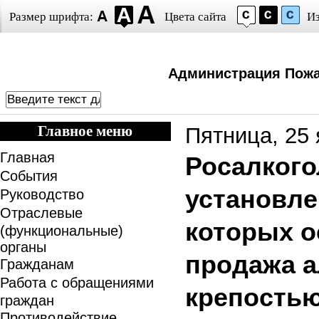
Размер шрифта:
Цвета сайта
И
Администрация Пожа
Главное меню
Пятница, 25 
Главная
Росалког
События
установле
Руководство
Отраслевые
которых о
(функциональные)
органы
продажа а
Гражданам
Работа с обращениями
крепостью
граждан
Противодействие