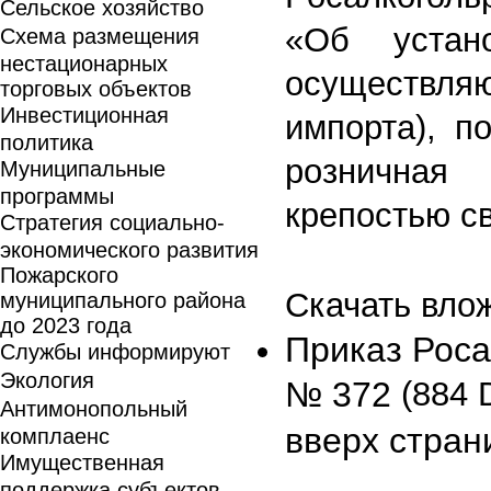
Сельское хозяйство
«Об устан
Схема размещения
нестационарных
осуществл
торговых объектов
Инвестиционная
импорта), п
политика
розничная
Муниципальные
программы
крепостью с
Стратегия социально-
экономического развития
Пожарского
Скачать вло
муниципального района
до 2023 года
Приказ Роса
Службы информируют
Экология
№ 372
(884 
Антимонопольный
вверх стран
комплаенс
Имущественная
поддержка субъектов