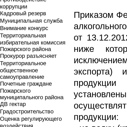
коррупции
Приказом Фе
Кадровый резерв
Муниципальная служба
алкогольног
Внимание конкурс
Территориальная
от 13.12.20
избирательная комиссия
ниже кото
Пожарского района
Прокурор разъясняет
исключением
Территориальное
экспорта) 
общественное
самоуправление
продукции
Почетные граждане
Пожарского
установлен
муниципального района
осуществлят
ДВ гектар
Градостроительство
продукции:
Оценка регулирующего
воздействия