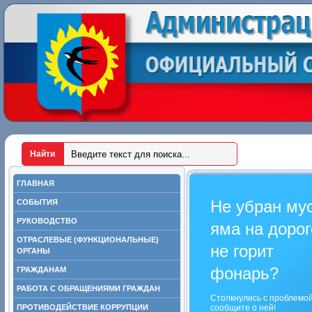
ГЛАВНАЯ
Не убран му
СОБЫТИЯ
РУКОВОДСТВО
яма на дорог
ОТРАСЛЕВЫЕ (ФУНКЦИОНАЛЬНЫЕ)
не горит
ОРГАНЫ
фонарь?
ГРАЖДАНАМ
РАБОТА С ОБРАЩЕНИЯМИ ГРАЖДАН
Столкнулись с проблемо
ПРОТИВОДЕЙСТВИЕ КОРРУПЦИИ
сообщите о ней!