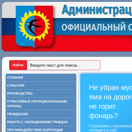
ГЛАВНАЯ
Не убран му
СОБЫТИЯ
РУКОВОДСТВО
яма на дорог
ОТРАСЛЕВЫЕ (ФУНКЦИОНАЛЬНЫЕ)
не горит
ОРГАНЫ
фонарь?
ГРАЖДАНАМ
РАБОТА С ОБРАЩЕНИЯМИ ГРАЖДАН
Столкнулись с проблемо
ПРОТИВОДЕЙСТВИЕ КОРРУПЦИИ
сообщите о ней!