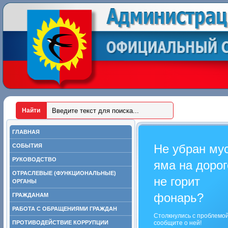
ГЛАВНАЯ
Не убран му
СОБЫТИЯ
РУКОВОДСТВО
яма на дорог
ОТРАСЛЕВЫЕ (ФУНКЦИОНАЛЬНЫЕ)
не горит
ОРГАНЫ
фонарь?
ГРАЖДАНАМ
РАБОТА С ОБРАЩЕНИЯМИ ГРАЖДАН
Столкнулись с проблемо
ПРОТИВОДЕЙСТВИЕ КОРРУПЦИИ
сообщите о ней!