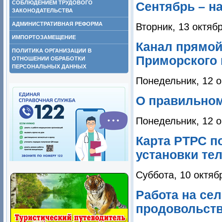
СОБЛЮДЕНИЕМ ТРУДОВОГО
Сентябрь – н
ЗАКОНОДАТЕЛЬСТВА
АДМИНИСТРАТИВНАЯ РЕФОРМА
Вторник, 13 октяб
ИМПОРТОЗАМЕЩЕНИЕ
Канал прямой
ПОЛИТИКА ОРГАНИЗАЦИИ В
Приморского 
ОТНОШЕНИИ ОБРАБОТКИ
ПЕРСОНАЛЬНЫХ ДАННЫХ
Понедельник, 12 о
О правильном
Понедельник, 12 о
Карта РТРС п
установки те
Суббота, 10 октяб
Работа на сел
продовольст