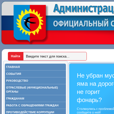
ГЛАВНАЯ
Не убран му
СОБЫТИЯ
РУКОВОДСТВО
яма на дорог
ОТРАСЛЕВЫЕ (ФУНКЦИОНАЛЬНЫЕ)
не горит
ОРГАНЫ
фонарь?
ГРАЖДАНАМ
РАБОТА С ОБРАЩЕНИЯМИ ГРАЖДАН
Столкнулись с проблемо
ПРОТИВОДЕЙСТВИЕ КОРРУПЦИИ
сообщите о ней!