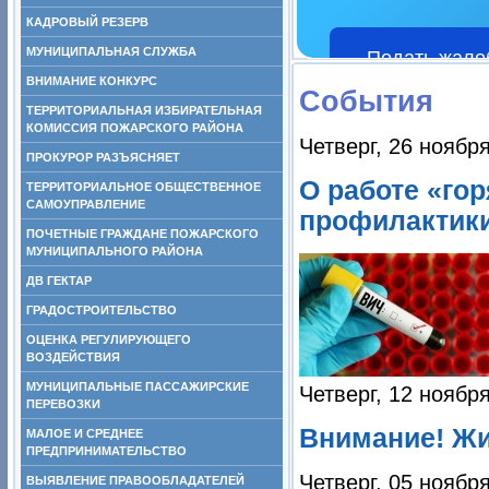
КАДРОВЫЙ РЕЗЕРВ
МУНИЦИПАЛЬНАЯ СЛУЖБА
Подать жало
ВНИМАНИЕ КОНКУРС
События
ТЕРРИТОРИАЛЬНАЯ ИЗБИРАТЕЛЬНАЯ
КОМИССИЯ ПОЖАРСКОГО РАЙОНА
Четверг, 26 ноябр
ПРОКУРОР РАЗЪЯСНЯЕТ
О работе «го
ТЕРРИТОРИАЛЬНОЕ ОБЩЕСТВЕННОЕ
САМОУПРАВЛЕНИЕ
профилактики
ПОЧЕТНЫЕ ГРАЖДАНЕ ПОЖАРСКОГО
МУНИЦИПАЛЬНОГО РАЙОНА
ДВ ГЕКТАР
ГРАДОСТРОИТЕЛЬСТВО
ОЦЕНКА РЕГУЛИРУЮЩЕГО
ВОЗДЕЙСТВИЯ
МУНИЦИПАЛЬНЫЕ ПАССАЖИРСКИЕ
Четверг, 12 ноябр
ПЕРЕВОЗКИ
Внимание! Жи
МАЛОЕ И СРЕДНЕЕ
ПРЕДПРИНИМАТЕЛЬСТВО
Четверг, 05 ноябр
ВЫЯВЛЕНИЕ ПРАВООБЛАДАТЕЛЕЙ