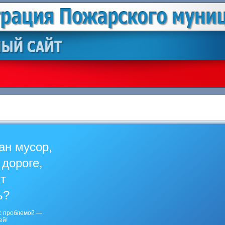
ан мусор,
 дороге,
ит
ь?
с проблемой —
ей!