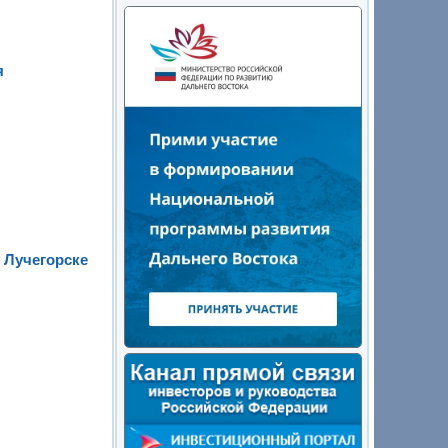
я
 Лучегорске