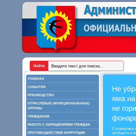
ГЛАВНАЯ
Не убр
СОБЫТИЯ
РУКОВОДСТВО
яма на
ОТРАСЛЕВЫЕ (ФУНКЦИОНАЛЬНЫЕ)
не гор
ОРГАНЫ
фонар
ГРАЖДАНАМ
РАБОТА С ОБРАЩЕНИЯМИ ГРАЖДАН
Столкнулись 
ПРОТИВОДЕЙСТВИЕ КОРРУПЦИИ
сообщите о н