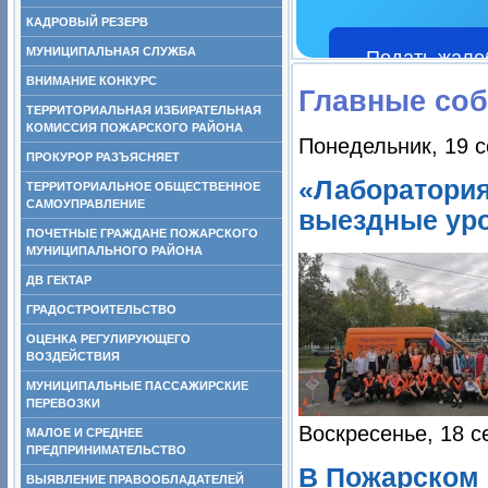
КАДРОВЫЙ РЕЗЕРВ
МУНИЦИПАЛЬНАЯ СЛУЖБА
Подать жало
ВНИМАНИЕ КОНКУРС
Главные со
ТЕРРИТОРИАЛЬНАЯ ИЗБИРАТЕЛЬНАЯ
КОМИССИЯ ПОЖАРСКОГО РАЙОНА
Понедельник, 19 с
ПРОКУРОР РАЗЪЯСНЯЕТ
«Лаборатория
ТЕРРИТОРИАЛЬНОЕ ОБЩЕСТВЕННОЕ
САМОУПРАВЛЕНИЕ
выездные ур
ПОЧЕТНЫЕ ГРАЖДАНЕ ПОЖАРСКОГО
МУНИЦИПАЛЬНОГО РАЙОНА
ДВ ГЕКТАР
ГРАДОСТРОИТЕЛЬСТВО
ОЦЕНКА РЕГУЛИРУЮЩЕГО
ВОЗДЕЙСТВИЯ
МУНИЦИПАЛЬНЫЕ ПАССАЖИРСКИЕ
ПЕРЕВОЗКИ
Воскресенье, 18 с
МАЛОЕ И СРЕДНЕЕ
ПРЕДПРИНИМАТЕЛЬСТВО
В Пожарском 
ВЫЯВЛЕНИЕ ПРАВООБЛАДАТЕЛЕЙ