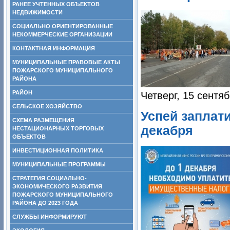
РАНЕЕ УЧТЕННЫХ ОБЪЕКТОВ
НЕДВИЖИМОСТИ
СОЦИАЛЬНО ОРИЕНТИРОВАННЫЕ
НЕКОММЕРЧЕСКИЕ ОРГАНИЗАЦИИ
КОНТАКТНАЯ ИНФОРМАЦИЯ
МУНИЦИПАЛЬНЫЕ ПРАВОВЫЕ АКТЫ
ПОЖАРСКОГО МУНИЦИПАЛЬНОГО
РАЙОНА
РАЙОН
Четверг, 15 сентя
СЕЛЬСКОЕ ХОЗЯЙСТВО
Успей заплат
СХЕМА РАЗМЕЩЕНИЯ
декабря
НЕСТАЦИОНАРНЫХ ТОРГОВЫХ
ОБЪЕКТОВ
ИНВЕСТИЦИОННАЯ ПОЛИТИКА
МУНИЦИПАЛЬНЫЕ ПРОГРАММЫ
СТРАТЕГИЯ СОЦИАЛЬНО-
ЭКОНОМИЧЕСКОГО РАЗВИТИЯ
ПОЖАРСКОГО МУНИЦИПАЛЬНОГО
РАЙОНА ДО 2023 ГОДА
СЛУЖБЫ ИНФОРМИРУЮТ