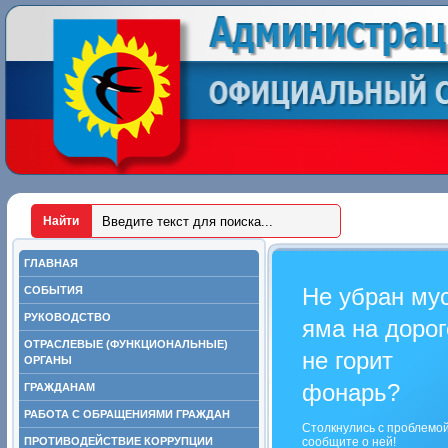
ГЛАВНАЯ
Не убран му
СОБЫТИЯ
РУКОВОДСТВО
яма на дорог
ОТРАСЛЕВЫЕ (ФУНКЦИОНАЛЬНЫЕ)
не горит
ОРГАНЫ
фонарь?
ГРАЖДАНАМ
РАБОТА С ОБРАЩЕНИЯМИ ГРАЖДАН
Столкнулись с проблемо
ПРОТИВОДЕЙСТВИЕ КОРРУПЦИИ
сообщите о ней!