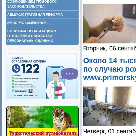
СОБЛЮДЕНИЕМ ТРУДОВОГО
ЗАКОНОДАТЕЛЬСТВА
АДМИНИСТРАТИВНАЯ РЕФОРМА
ИМПОРТОЗАМЕЩЕНИЕ
ПОЛИТИКА ОРГАНИЗАЦИИ В
ОТНОШЕНИИ ОБРАБОТКИ
ПЕРСОНАЛЬНЫХ ДАННЫХ
Вторник, 06 сентя
Около 14 тыс
по случаю ро
www.primorsky
Четверг, 01 сентя