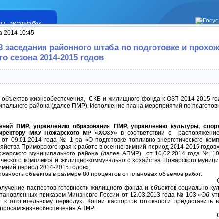
ть жалобу
Жалобы
а 2014 10:45
 заседания районного штаба по подготовке и прохо
о сезона 2014-2015 годов
и объектов жизнеобеспечения, СКБ и жилищного фонда к ОЗП 2014-2015 го
ипального района (далее ПМР). Исполнение плана мероприятий по подготовк
ений ПМР, управлению образования ПМР, управлению культуры, спор
директору МКУ Пожарского МР «ХОЗУ»
в соответствии с распоряжение
 от 09.01.2014 года № 1-ра «О подготовке топливно-энергетического ком
зяйства Приморского края к работе в осенне-зимний период 2014-2015 годов
жарского муниципального района (далее АПМР) от 10.02.2014 года № 10
ического комплекса и жилищно-коммунального хозяйства Пожарского муници
имний период 2014-2015 годов»:
отовность объектов в размере 80 процентов от плановых объемов работ.
получение паспортов готовности жилищного фонда и объектов социально-кул
становленных приказом Минэнерго России от 12.03.2013 года № 103 «Об у
и к отопительному периоду». Копии паспортов готовности предоставить 
опросам жизнеобеспечения АПМР.