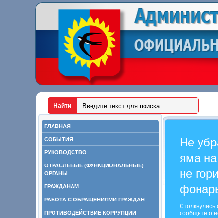
ГЛАВНАЯ
Не убр
СОБЫТИЯ
РУКОВОДСТВО
яма на
ОТРАСЛЕВЫЕ (ФУНКЦИОНАЛЬНЫЕ)
не гор
ОРГАНЫ
фонар
ГРАЖДАНАМ
РАБОТА С ОБРАЩЕНИЯМИ ГРАЖДАН
Столкнулись 
ПРОТИВОДЕЙСТВИЕ КОРРУПЦИИ
сообщите о н