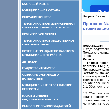
КАДРОВЫЙ РЕЗЕРВ
МУНИЦИПАЛЬНАЯ СЛУЖБА
Пода
Вторник, 12 август
ВНИМАНИЕ КОНКУРС
Протокол №3
ТЕРРИТОРИАЛЬНАЯ ИЗБИРАТЕЛЬНАЯ
КОМИССИЯ ПОЖАРСКОГО РАЙОНА
отопительног
ПРОКУРОР РАЗЪЯСНЯЕТ
ТЕРРИТОРИАЛЬНОЕ ОБЩЕСТВЕННОЕ
САМОУПРАВЛЕНИЕ
Повестка дня:
О ходе подготовк
ПОЧЕТНЫЕ ГРАЖДАНЕ ПОЖАРСКОГО
Пожарского муниц
МУНИЦИПАЛЬНОГО РАЙОНА
годов.
Решили:
ДВ ГЕКТАР
1.
Главам посел
политики ПМР, 
ГРАДОСТРОИТЕЛЬСТВО
Приморского края
коммунального хо
ОЦЕНКА РЕГУЛИРУЮЩЕГО
администрации По
ВОЗДЕЙСТВИЯ
топливно-энергет
работе в осенне-з
МУНИЦИПАЛЬНЫЕ ПАССАЖИРСКИЕ
1.1. Обеспечить г
ПЕРЕВОЗКИ
1.2. Обеспечить 
МАЛОЕ И СРЕДНЕЕ
согласно форм, у
ПРЕДПРИНИМАТЕЛЬСТВО
оценки готовност
мониторинга по в
ВЫЯВЛЕНИЕ ПРАВООБЛАДАТЕЛЕЙ