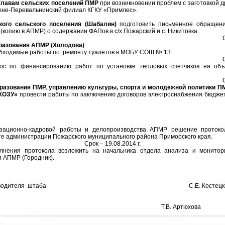
главам сельских поселений ПМР
при возникновении проблем с заготовкой д
хне-Перевальнинский филиал КГКУ «Примлес».
кого сельского поселения (Шабалин)
подготовить письменное обращен
копию в АПМР) о содержании ФАПов в с/х Пожарский и с. Никитовка.
разования АПМР (Холодова)
:
обходимые работы по ремонту туалетов в МОБУ СОШ № 13.
рос по финансированию работ по установке тепловых счетчиков на объ
разования ПМР, управлению культуры, спорта и молодежной политики ПМ
ХОЗУ»
провести работы по заключению договоров электроснабжения бюдже
изационно-кадровой работы и делопроизводства АПМР решение протоко
е администрации Пожарского муниципального района Приморского края.
Срок – 19.08.2014 г.
олнения протокола возложить на начальника отдела анализа и монитор
 АПМР (Городник).
водителя штаба
С.Е. Костец
арь штаба Т.В. Артюхова