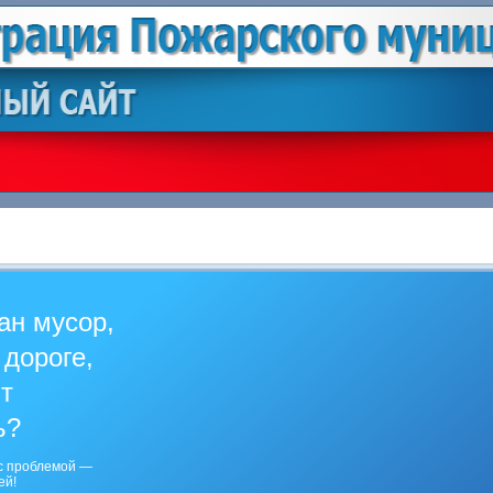
ан мусор,
 дороге,
ит
ь?
с проблемой —
ей!