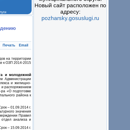
Новый сайт расположен по
адресу:
pozharsky.gosuslugi.ru
 на всё
ждению
Печать
Email
дов на территории
е к ОЗП 2014-2015
та и молодежной
м Администрации
плекса и жилищно-
» и распоряжением
-ра «О подготовке
пального района к
Срок – 01.09.2014 г.
ьтурного значения
тверждении Правил
в отдел анализа и
Срок – 15.09.2014 г.