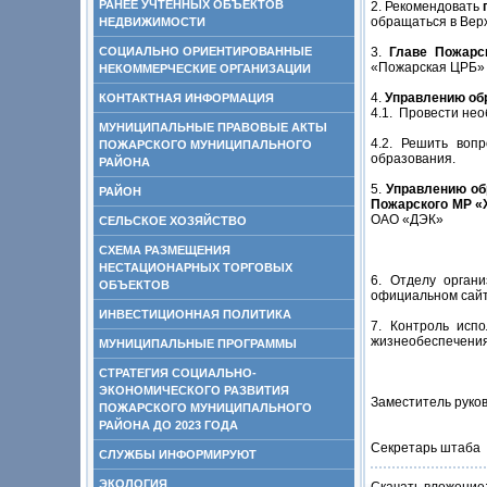
РАНЕЕ УЧТЕННЫХ ОБЪЕКТОВ
2. Рекомендовать
обращаться в Вер
НЕДВИЖИМОСТИ
СОЦИАЛЬНО ОРИЕНТИРОВАННЫЕ
3.
Главе Пожарс
«Пожарская ЦРБ» (
НЕКОММЕРЧЕСКИЕ ОРГАНИЗАЦИИ
4.
Управлению об
КОНТАКТНАЯ ИНФОРМАЦИЯ
4.1. Провести не
МУНИЦИПАЛЬНЫЕ ПРАВОВЫЕ АКТЫ
4.2. Решить воп
ПОЖАРСКОГО МУНИЦИПАЛЬНОГО
образования.
РАЙОНА
5.
Управлению об
РАЙОН
Пожарского МР «
ОАО «ДЭК»
СЕЛЬСКОЕ ХОЗЯЙСТВО
СХЕМА РАЗМЕЩЕНИЯ
НЕСТАЦИОНАРНЫХ ТОРГОВЫХ
6. Отделу орган
ОБЪЕКТОВ
официальном сайт
ИНВЕСТИЦИОННАЯ ПОЛИТИКА
7. Контроль исп
жизнеобеспечения
МУНИЦИПАЛЬНЫЕ ПРОГРАММЫ
СТРАТЕГИЯ СОЦИАЛЬНО-
ЭКОНОМИЧЕСКОГО РАЗВИТИЯ
Заместитель руко
ПОЖАРСКОГО МУНИЦИПАЛЬНОГО
РАЙОНА ДО 2023 ГОДА
Секрет
СЛУЖБЫ ИНФОРМИРУЮТ
ЭКОЛОГИЯ