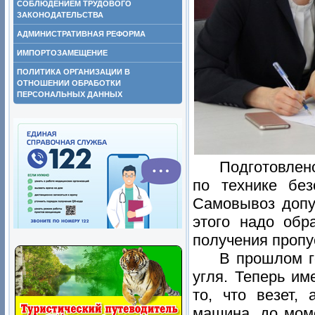
СОБЛЮДЕНИЕМ ТРУДОВОГО
ЗАКОНОДАТЕЛЬСТВА
АДМИНИСТРАТИВНАЯ РЕФОРМА
ИМПОРТОЗАМЕЩЕНИЕ
ПОЛИТИКА ОРГАНИЗАЦИИ В
ОТНОШЕНИИ ОБРАБОТКИ
ПЕРСОНАЛЬНЫХ ДАННЫХ
Подготовлен
по технике без
Самовывоз допу
этого надо обр
получения пропу
В прошлом г
угля. Теперь им
то, что везет,
машина, до моме