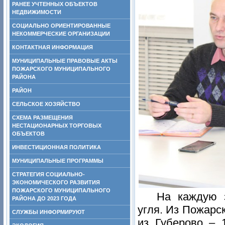
РАНЕЕ УЧТЕННЫХ ОБЪЕКТОВ
НЕДВИЖИМОСТИ
СОЦИАЛЬНО ОРИЕНТИРОВАННЫЕ
НЕКОММЕРЧЕСКИЕ ОРГАНИЗАЦИИ
КОНТАКТНАЯ ИНФОРМАЦИЯ
МУНИЦИПАЛЬНЫЕ ПРАВОВЫЕ АКТЫ
ПОЖАРСКОГО МУНИЦИПАЛЬНОГО
РАЙОНА
РАЙОН
СЕЛЬСКОЕ ХОЗЯЙСТВО
СХЕМА РАЗМЕЩЕНИЯ
НЕСТАЦИОНАРНЫХ ТОРГОВЫХ
ОБЪЕКТОВ
ИНВЕСТИЦИОННАЯ ПОЛИТИКА
МУНИЦИПАЛЬНЫЕ ПРОГРАММЫ
СТРАТЕГИЯ СОЦИАЛЬНО-
ЭКОНОМИЧЕСКОГО РАЗВИТИЯ
ПОЖАРСКОГО МУНИЦИПАЛЬНОГО
На каждую з
РАЙОНА ДО 2023 ГОДА
угля. Из Пожарск
СЛУЖБЫ ИНФОРМИРУЮТ
из Губерово – 