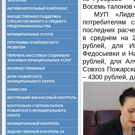
ЭКОЛОГИЯ
Восемь талонов 
АНТИМОНОПОЛЬНЫЙ КОМПЛАЕНС
МУП «Лидер
ИМУЩЕСТВЕННАЯ ПОДДЕРЖКА
потребителям с
СУБЪЕКТОВ МАЛОГО И СРЕДНЕГО
ПРЕДПРИНИМАТЕЛЬСТВА
последних расче
МУНИЦИПАЛЬНЫЕ УСЛУГИ
в среднем на 2
ПРОГРАММЫ КОМПЛЕКСНОГО
рублей, для Иг
РАЗВИТИЯ
Федосьевки и На
ПЕРЕЧЕНЬ МАССОВЫХ СОЦИАЛЬНО
рублей, для Ал
ЗНАЧИМЫХ МУНИЦИПАЛЬНЫХ УСЛУГ
Совхоз Пожарски
ИНТЕРНЕТ ПРИЕМНАЯ
– 4300 рублей, д
ДУМА ПОЖАРСКОГО
МУНИЦИПАЛЬНОГО ОКРУГА
КОМИССИИ
ВНУТРЕННИЙ ФИНАНСОВЫЙ КОНТРОЛЬ
КОНТРОЛЬНО-СЧЕТНАЯ ПАЛАТА
ПОЖАРСКОГО МУНИЦИПАЛЬНОГО
ОКРУГА
МУНИЦИПАЛЬНЫЙ КОНТРОЛЬ
ВЕДОМСТВЕННЫЙ КОНТРОЛЬ ЗА