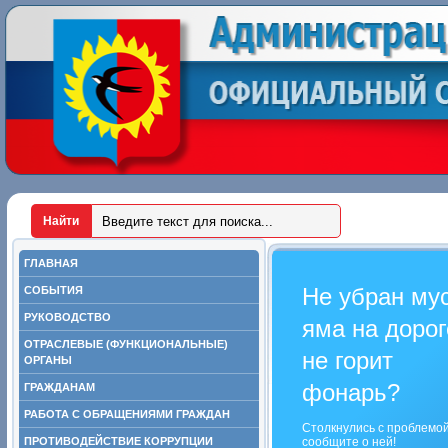
ГЛАВНАЯ
Не убран му
СОБЫТИЯ
РУКОВОДСТВО
яма на дорог
ОТРАСЛЕВЫЕ (ФУНКЦИОНАЛЬНЫЕ)
не горит
ОРГАНЫ
фонарь?
ГРАЖДАНАМ
РАБОТА С ОБРАЩЕНИЯМИ ГРАЖДАН
Столкнулись с проблемо
ПРОТИВОДЕЙСТВИЕ КОРРУПЦИИ
сообщите о ней!