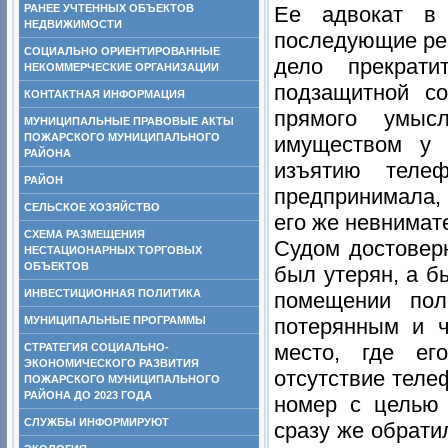
РАНЕЕ УЧТЕННЫХ ОБЪЕКТОВ
Ее адвокат в 
НЕДВИЖИМОСТИ
последующие ре
СОЦИАЛЬНО ОРИЕНТИРОВАННЫЕ
дело прекрат
НЕКОММЕРЧЕСКИЕ ОРГАНИЗАЦИИ
подзащитной со
КОНТАКТНАЯ ИНФОРМАЦИЯ
прямого умыс
МУНИЦИПАЛЬНЫЕ ПРАВОВЫЕ АКТЫ
ПОЖАРСКОГО МУНИЦИПАЛЬНОГО
имуществом у 
РАЙОНА
изъятию теле
РАЙОН
предпринимала,
СЕЛЬСКОЕ ХОЗЯЙСТВО
его же невнимат
СХЕМА РАЗМЕЩЕНИЯ
Судом достовер
НЕСТАЦИОНАРНЫХ ТОРГОВЫХ
ОБЪЕКТОВ
был утерян, а б
ИНВЕСТИЦИОННАЯ ПОЛИТИКА
помещении пол
МУНИЦИПАЛЬНЫЕ ПРОГРАММЫ
потерянным и ч
место, где ег
СТРАТЕГИЯ СОЦИАЛЬНО-
ЭКОНОМИЧЕСКОГО РАЗВИТИЯ
отсутствие теле
ПОЖАРСКОГО МУНИЦИПАЛЬНОГО
РАЙОНА ДО 2023 ГОДА
номер с целью 
СЛУЖБЫ ИНФОРМИРУЮТ
сразу же обрат