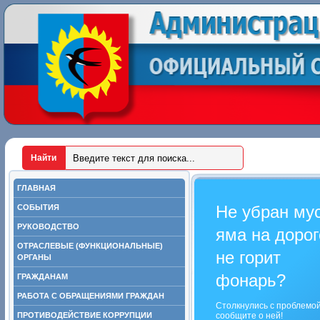
ГЛАВНАЯ
Не убран му
СОБЫТИЯ
РУКОВОДСТВО
яма на дорог
ОТРАСЛЕВЫЕ (ФУНКЦИОНАЛЬНЫЕ)
не горит
ОРГАНЫ
фонарь?
ГРАЖДАНАМ
РАБОТА С ОБРАЩЕНИЯМИ ГРАЖДАН
Столкнулись с проблемо
ПРОТИВОДЕЙСТВИЕ КОРРУПЦИИ
сообщите о ней!