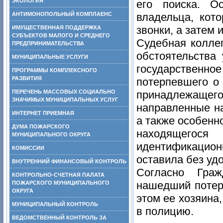
ЭКОЛОГИЯ
его поиска. О
АНТИМОНОПОЛЬНЫЙ КОМПЛАЕНС
владельца, кот
звонки, а затем 
ИМУЩЕСТВЕННАЯ ПОДДЕРЖКА
СУБЪЕКТОВ МАЛОГО И СРЕДНЕГО
Судебная колле
ПРЕДПРИНИМАТЕЛЬСТВА
обстоятельства
МУНИЦИПАЛЬНЫЕ УСЛУГИ
государственн
ПРОГРАММЫ КОМПЛЕКСНОГО
РАЗВИТИЯ
потерпевшего о
ПЕРЕЧЕНЬ МАССОВЫХ СОЦИАЛЬНО
принадлежаще
ЗНАЧИМЫХ МУНИЦИПАЛЬНЫХ УСЛУГ
направленные н
ИНТЕРНЕТ ПРИЕМНАЯ
а также особенн
ДУМА ПОЖАРСКОГО
находящегос
МУНИЦИПАЛЬНОГО ОКРУГА
идентификацион
КОМИССИИ
оставила без уд
ВНУТРЕННИЙ ФИНАНСОВЫЙ КОНТРОЛЬ
Согласно Граж
КОНТРОЛЬНО-СЧЕТНАЯ ПАЛАТА
нашедший потер
ПОЖАРСКОГО МУНИЦИПАЛЬНОГО
ОКРУГА
этом ее хозяина,
МУНИЦИПАЛЬНЫЙ КОНТРОЛЬ
в полицию.
ВЕДОМСТВЕННЫЙ КОНТРОЛЬ ЗА