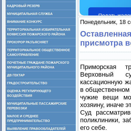
КАДРОВЫЙ РЕЗЕРВ
МУНИЦИПАЛЬНАЯ СЛУЖБА
Подать жало
Понедельник, 18 с
ВНИМАНИЕ КОНКУРС
ТЕРРИТОРИАЛЬНАЯ ИЗБИРАТЕЛЬНАЯ
Оставленная
КОМИССИЯ ПОЖАРСКОГО РАЙОНА
присмотра в
ПРОКУРОР РАЗЪЯСНЯЕТ
ТЕРРИТОРИАЛЬНОЕ ОБЩЕСТВЕННОЕ
САМОУПРАВЛЕНИЕ
ПОЧЕТНЫЕ ГРАЖДАНЕ ПОЖАРСКОГО
Приморская тр
МУНИЦИПАЛЬНОГО РАЙОНА
Верховный с
ДВ ГЕКТАР
кассационную жа
ГРАДОСТРОИТЕЛЬСТВО
в общественном 
ОЦЕНКА РЕГУЛИРУЮЩЕГО
чужие вещи мо
ВОЗДЕЙСТВИЯ
хозяину, иначе э
МУНИЦИПАЛЬНЫЕ ПАССАЖИРСКИЕ
ПЕРЕВОЗКИ
Суд рассматри
МАЛОЕ И СРЕДНЕЕ
поликлиники, з
ПРЕДПРИНИМАТЕЛЬСТВО
его себе.
ВЫЯВЛЕНИЕ ПРАВООБЛАДАТЕЛЕЙ