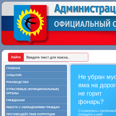
ГЛАВНАЯ
Не убран му
СОБЫТИЯ
РУКОВОДСТВО
яма на дорог
ОТРАСЛЕВЫЕ (ФУНКЦИОНАЛЬНЫЕ)
не горит
ОРГАНЫ
фонарь?
ГРАЖДАНАМ
РАБОТА С ОБРАЩЕНИЯМИ ГРАЖДАН
Столкнулись с проблемо
ПРОТИВОДЕЙСТВИЕ КОРРУПЦИИ
сообщите о ней!