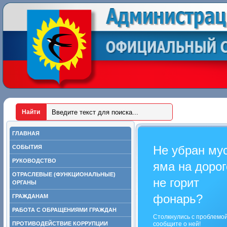
ГЛАВНАЯ
Не убран му
СОБЫТИЯ
РУКОВОДСТВО
яма на дорог
ОТРАСЛЕВЫЕ (ФУНКЦИОНАЛЬНЫЕ)
не горит
ОРГАНЫ
фонарь?
ГРАЖДАНАМ
РАБОТА С ОБРАЩЕНИЯМИ ГРАЖДАН
Столкнулись с проблемо
ПРОТИВОДЕЙСТВИЕ КОРРУПЦИИ
сообщите о ней!