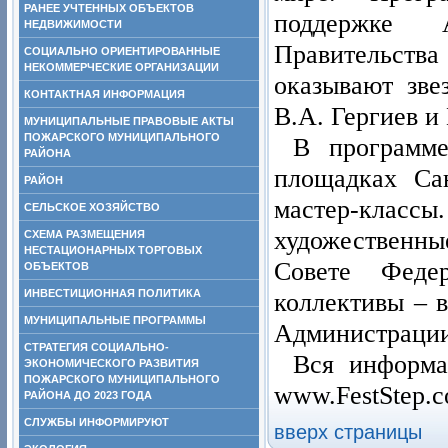
РАНЕЕ УЧТЕННЫХ ОБЪЕКТОВ
поддержке А
НЕДВИЖИМОСТИ
Правительств
СОЦИАЛЬНО ОРИЕНТИРОВАННЫЕ
НЕКОММЕРЧЕСКИЕ ОРГАНИЗАЦИИ
оказывают зве
КОНТАКТНАЯ ИНФОРМАЦИЯ
В.А. Гергиев и
МУНИЦИПАЛЬНЫЕ ПРАВОВЫЕ АКТЫ
ПОЖАРСКОГО МУНИЦИПАЛЬНОГО
В программ
РАЙОНА
площадках Сан
РАЙОН
мастер-класс
СЕЛЬСКОЕ ХОЗЯЙСТВО
художественн
СХЕМА РАЗМЕЩЕНИЯ
НЕСТАЦИОНАРНЫХ ТОРГОВЫХ
Совете Феде
ОБЪЕКТОВ
ИНВЕСТИЦИОННАЯ ПОЛИТИКА
коллективы – 
МУНИЦИПАЛЬНЫЕ ПРОГРАММЫ
Администрации
СТРАТЕГИЯ СОЦИАЛЬНО-
Вся информа
ЭКОНОМИЧЕСКОГО РАЗВИТИЯ
ПОЖАРСКОГО МУНИЦИПАЛЬНОГО
www.FestStep.
РАЙОНА ДО 2023 ГОДА
СЛУЖБЫ ИНФОРМИРУЮТ
вверх страницы