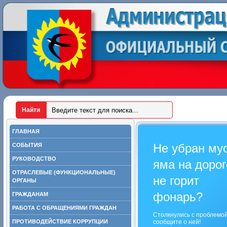
ГЛАВНАЯ
Не убран му
СОБЫТИЯ
РУКОВОДСТВО
яма на дорог
ОТРАСЛЕВЫЕ (ФУНКЦИОНАЛЬНЫЕ)
не горит
ОРГАНЫ
фонарь?
ГРАЖДАНАМ
РАБОТА С ОБРАЩЕНИЯМИ ГРАЖДАН
Столкнулись с проблемо
ПРОТИВОДЕЙСТВИЕ КОРРУПЦИИ
сообщите о ней!