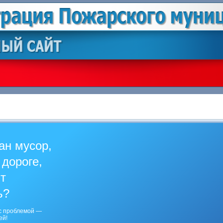
ан мусор,
 дороге,
ит
ь?
с проблемой —
ей!