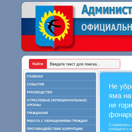
ГЛАВНАЯ
Не убр
СОБЫТИЯ
РУКОВОДСТВО
яма на
ОТРАСЛЕВЫЕ (ФУНКЦИОНАЛЬНЫЕ)
не гор
ОРГАНЫ
фонар
ГРАЖДАНАМ
РАБОТА С ОБРАЩЕНИЯМИ ГРАЖДАН
Столкнулись 
ПРОТИВОДЕЙСТВИЕ КОРРУПЦИИ
сообщите о н